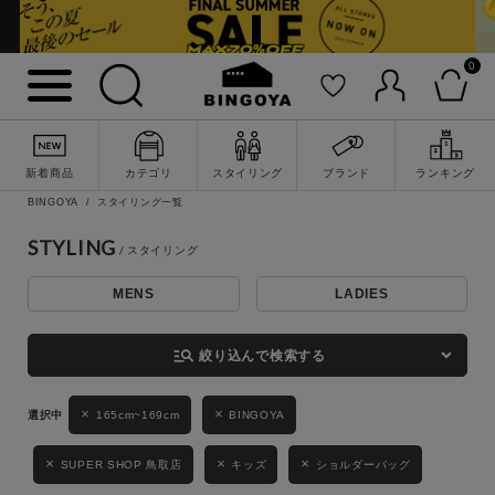
0
詳細検索
新着商品
カテゴリ
スタイリング
ブランド
ランキング
BINGOYA
スタイリング一覧
STYLING
MENS
LADIES
キーワード
manage_search
絞り込んで検索する
性別
165cm~169cm
BINGOYA
MENS
LADIES
KIDS
SUPER SHOP 鳥取店
キッズ
ショルダーバッグ