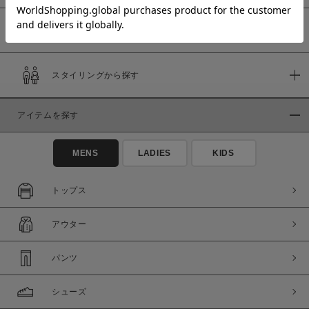
予約商品
価格
スタイリングから探す
～
アイテムを探す
商品タイプ
通常商品
予約商品
MENS
LADIES
KIDS
セール価格
WEB限定
トップス
在庫
アウター
在庫あり
在庫なし含む
パンツ
シューズ