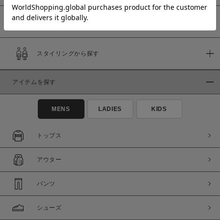
予約商品
価格
スタイリングから探す
～
アイテムを探す
商品タイプ
通常商品
予約商品
MENS
LADIES
KIDS
セール価格
WEB限定
トップス
在庫
アウター
在庫あり
在庫なし含む
パンツ
シューズ