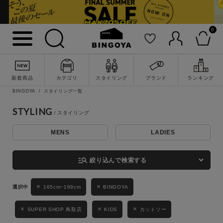
0
詳細検索
新着商品
カテゴリ
スタイリング
ブランド
ランキング
BINGOYA
スタイリング一覧
STYLING
MENS
LADIES
キーワード
manage_search
絞り込んで検索する
性別
165cm~169cm
BINGOYA
MENS
LADIES
KIDS
SUPER SHOP 鳥取店
KIDS
カットソー