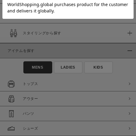
予約商品
価格
スタイリングから探す
～
アイテムを探す
商品タイプ
通常商品
予約商品
MENS
LADIES
KIDS
セール価格
WEB限定
トップス
在庫
アウター
在庫あり
在庫なし含む
パンツ
シューズ