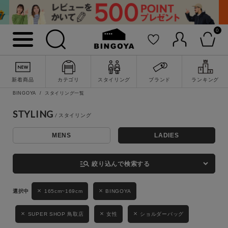
0
詳細検索
新着商品
カテゴリ
スタイリング
ブランド
ランキング
BINGOYA
スタイリング一覧
STYLING
MENS
LADIES
キーワード
manage_search
絞り込んで検索する
性別
165cm~169cm
BINGOYA
MENS
LADIES
KIDS
SUPER SHOP 鳥取店
女性
ショルダーバッグ