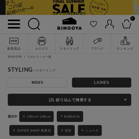
0
詳細検索
新着商品
カテゴリ
スタイリング
ブランド
ランキング
BINGOYA
スタイリング一覧
STYLING
MENS
LADIES
キーワード
manage_search
絞り込んで検索する
165cm~169cm
BINGOYA
性別
MENS
LADIES
KIDS
SUPER SHOP 鳥取店
女性
シューズ