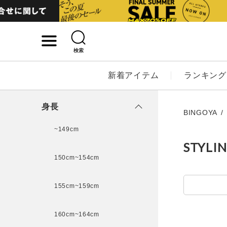
検索
詳細検索
新着アイテム
ランキング
キーワード
身長
BINGOYA
~149cm
STYLI
性別
150cm~154cm
MENS
LADI
155cm~159cm
カテゴリ
160cm~164cm