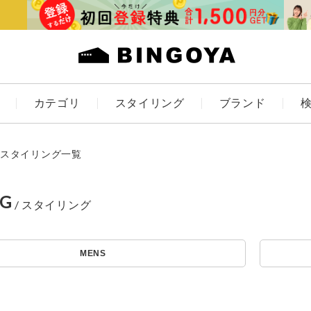
カテゴリ
スタイリング
ブランド
カラー
スタイリング一覧
NG
アイテムを探す
ES
KIDS
MENS
価格
条件絞り込み検索
カテゴリから探す
～