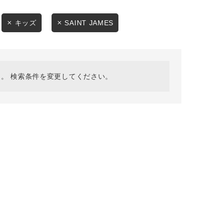
採用情報
ギフトカード
キッズ
SAINT JAMES
予約商品
WEB限定
。 検索条件を変更してください。
在庫なし含む
BINGOYA
無料公式アプリダウンロード