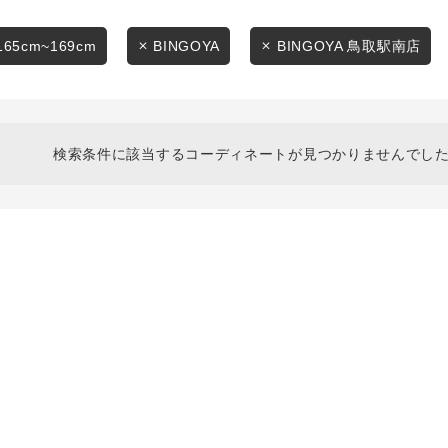
スタイリングから探す
商品タイプ
ブランドから探す
165cm~169cm
BINGOYA
BINGOYA 鳥取駅南店
通常商品
WEB限定アイテムを探す
履き比べ可能商品から探す
セール価格
検索条件に該当するコーディネートが見つかりませんでした
お知らせ・ご利用ガイド
在庫
お知らせ
在庫あり
ご利用ガイド
ギフトラッピング
お問い合わせ
この条件で絞り込む