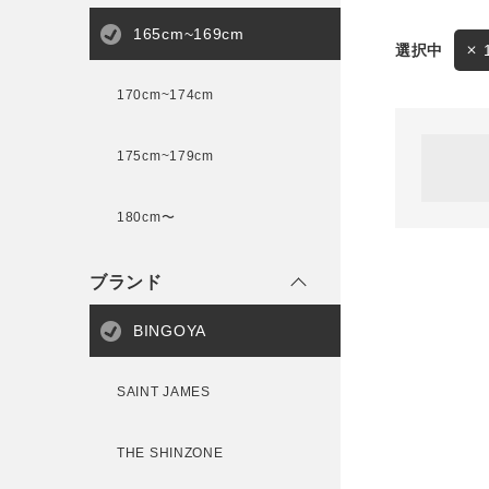
165cm~169cm
サイズ
170cm~174cm
ゲスト
様
175cm~179cm
ブランド
180cm〜
ログイン / マイページ
ブランド
お気に入りアイテム
BINGOYA
注文履歴
SAINT JAMES
新規会員登録
THE SHINZONE