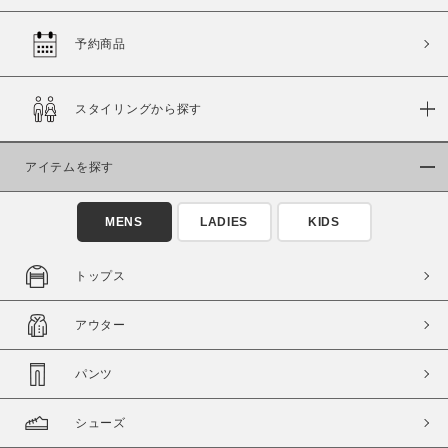
予約商品
価格
スタイリングから探す
～
アイテムを探す
商品タイプ
通常商品
予約商品
MENS
LADIES
KIDS
セール価格
WEB限定
トップス
在庫
アウター
在庫あり
在庫なし含む
パンツ
シューズ