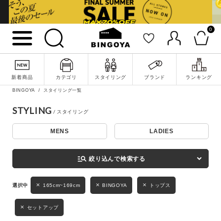
0
詳細検索
新着商品
カテゴリ
スタイリング
ブランド
ランキング
BINGOYA
スタイリング一覧
STYLING
MENS
LADIES
キーワード
manage_search
絞り込んで検索する
性別
165cm~169cm
BINGOYA
トップス
MENS
LADIES
KIDS
セットアップ