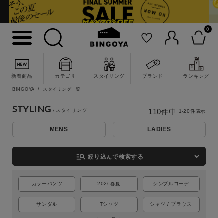
0
新着商品
カテゴリ
スタイリング
ブランド
ランキング
BINGOYA
スタイリング一覧
STYLING
110
件中
1
-
20
件表示
MENS
LADIES
詳細検索
manage_search
絞り込んで検索する
カラーパンツ
2026春夏
シンプルコーデ
サンダル
Tシャツ
シャツ / ブラウス