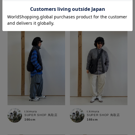
t.kimura
t.kimura
SUPER SHOP 鳥取店
SUPER SHOP 鳥取店
166cm
166cm
価格
～
商品タイプ
通常商品
予約商品
セール価格
WEB限定
在庫
t.kimura
t.kimura
在庫あり
在庫なし含む
SUPER SHOP 鳥取店
SUPER SHOP 鳥取店
166cm
166cm