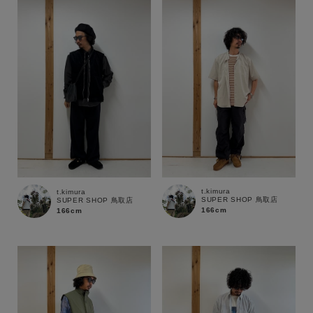
t.kimura
t.kimura
SUPER SHOP 鳥取店
SUPER SHOP 鳥取店
166cm
166cm