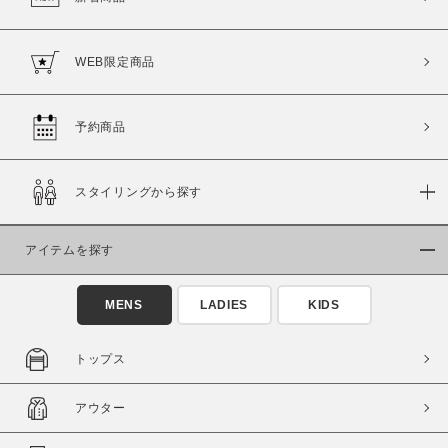
WEB限定商品
予約商品
スタイリングから探す
アイテムを探す
MENS
LADIES
KIDS
トップス
アウター