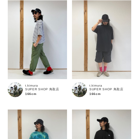
t.kimura
t.kimura
SUPER SHOP 鳥取店
SUPER SHOP 鳥取店
166cm
166cm