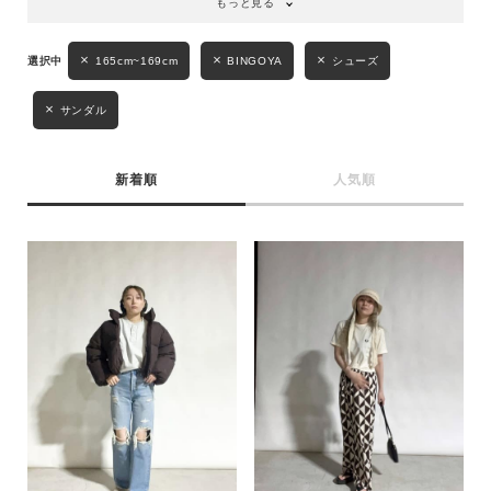
もっと見る
165cm~169cm
BINGOYA
シューズ
サンダル
新着順
人気順