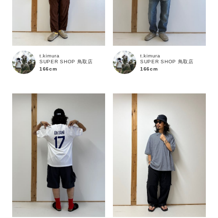
t.kimura
t.kimura
SUPER SHOP 鳥取店
SUPER SHOP 鳥取店
166cm
166cm
カラー