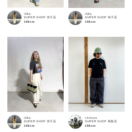
rUka
rUka
SUPER SHOP 米子店
SUPER SHOP 米子店
166cm
166cm
キーワード
t.kimura
rUka
SUPER SHOP 鳥取店
SUPER SHOP 米子店
166cm
166cm