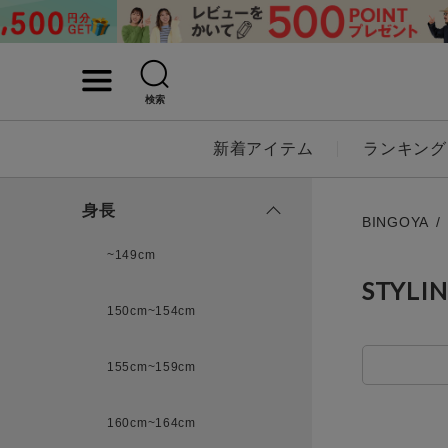
検索
詳細検索
新着アイテム
ランキング
キーワード
身長
BINGOYA
~149cm
STYLI
性別
150cm~154cm
MENS
LADI
155cm~159cm
カテゴリ
160cm~164cm