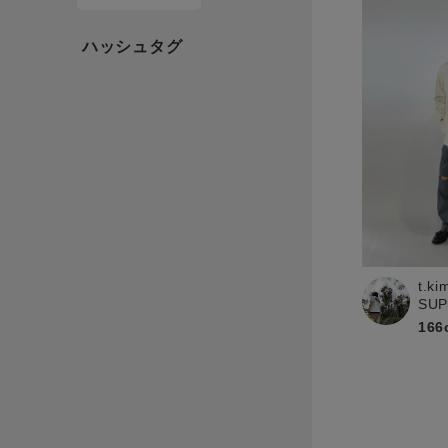
t.ki
SU
166