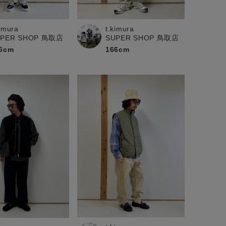
kimura
t.kimura
UPER SHOP 鳥取店
SUPER SHOP 鳥取店
6cm
166cm