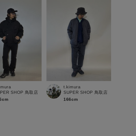
kimura
t.kimura
UPER SHOP 鳥取店
SUPER SHOP 鳥取店
6cm
166cm