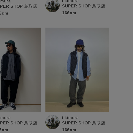
t.kimura
kimura
SUPER SHOP 鳥取店
UPER SHOP 鳥取店
166cm
6cm
kimura
t.kimura
UPER SHOP 鳥取店
SUPER SHOP 鳥取店
6cm
166cm