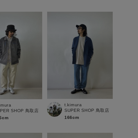
t.kimura
kimura
SUPER SHOP 鳥取店
UPER SHOP 鳥取店
166cm
6cm