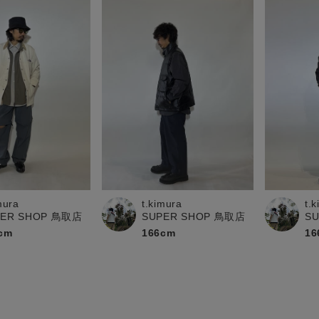
t.kimura
t.
mura
SUPER SHOP 鳥取店
S
PER SHOP 鳥取店
166cm
16
cm