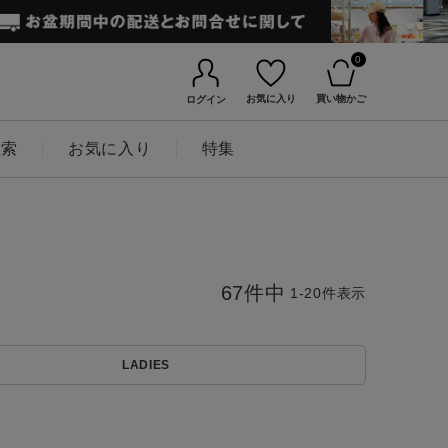
0
お気に入り
買い物かご
ログイン
検索
お気に入り
特集
67
件中
1
-
20
件表示
LADIES
BINGOYAについて