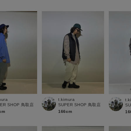
mura
t.kimura
t.
PER SHOP 鳥取店
SUPER SHOP 鳥取店
S
cm
166cm
16