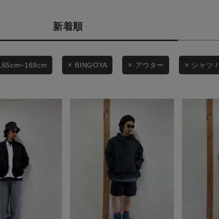
商品タイプ
条件絞り込み検索
新着順
通常商品
カテゴリから探す
スタイリングから探す
セール価格
165cm~169cm
BINGOYA
アウター
シャツ 
ブランドから探す
WEB限定アイテムを探す
在庫
履き比べ可能商品から探す
在庫あり
お知らせ・ご利用ガイド
お知らせ
この条件で絞り込む
ご利用ガイド
ギフトラッピング