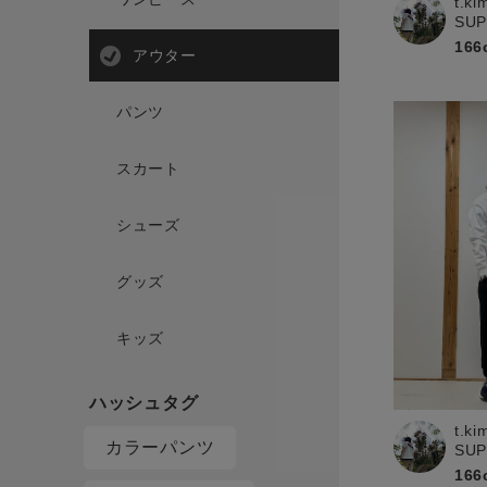
t.ki
SU
166
アウター
パンツ
スカート
シューズ
グッズ
キッズ
t.ki
カラーパンツ
SU
166