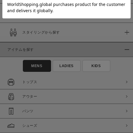
予約商品
価格
スタイリングから探す
～
アイテムを探す
商品タイプ
通常商品
予約商品
MENS
LADIES
KIDS
セール価格
WEB限定
トップス
在庫
アウター
在庫あり
在庫なし含む
パンツ
シューズ