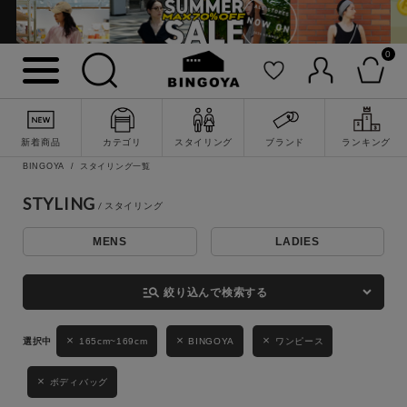
0
詳細検索
新着商品
カテゴリ
スタイリング
ブランド
ランキング
BINGOYA
スタイリング一覧
STYLING
MENS
LADIES
キーワード
manage_search
絞り込んで検索する
性別
165cm~169cm
BINGOYA
ワンピース
MENS
LADIES
KIDS
ボディバッグ