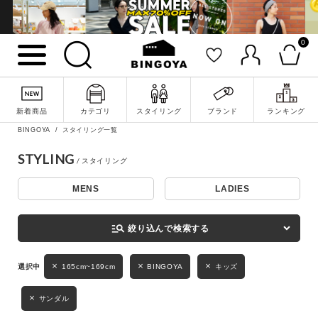
0
詳細検索
新着商品
カテゴリ
スタイリング
ブランド
ランキング
BINGOYA
スタイリング一覧
STYLING
MENS
LADIES
キーワード
manage_search
絞り込んで検索する
性別
165cm~169cm
BINGOYA
キッズ
MENS
LADIES
KIDS
サンダル