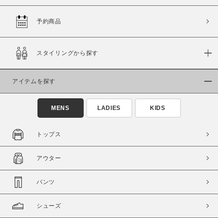
予約商品
価格
スタイリングから探す
～
アイテムを探す
商品タイプ
通常商品
予約商品
MENS
LADIES
KIDS
セール価格
WEB限定
トップス
在庫
アウター
在庫あり
在庫なし含む
パンツ
シューズ