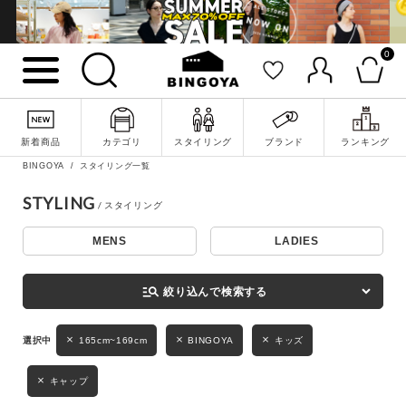
0
詳細検索
新着商品
カテゴリ
スタイリング
ブランド
ランキング
BINGOYA
スタイリング一覧
STYLING
MENS
LADIES
キーワード
manage_search
絞り込んで検索する
性別
165cm~169cm
BINGOYA
キッズ
MENS
LADIES
KIDS
キャップ