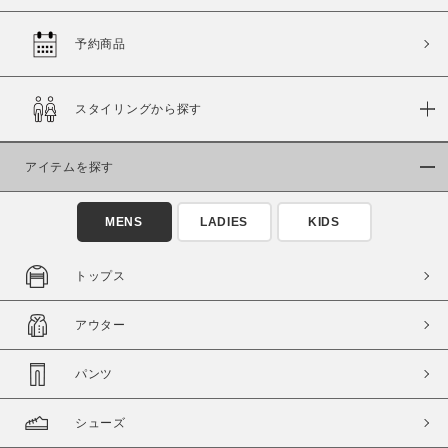
予約商品
価格
スタイリングから探す
～
アイテムを探す
商品タイプ
通常商品
予約商品
MENS
LADIES
KIDS
セール価格
WEB限定
トップス
在庫
アウター
在庫あり
在庫なし含む
パンツ
シューズ