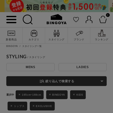
0
詳細検索
新着商品
カテゴリ
スタイリング
ブランド
ランキング
BINGOYA
スタイリング一覧
STYLING
MENS
LADIES
キーワード
manage_search
絞り込んで検索する
性別
165cm~169cm
BINGOYA
KIDS
MENS
LADIES
KIDS
トップス
EXCLUSIVE