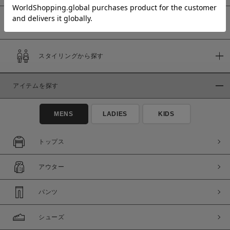
予約商品
価格
スタイリングから探す
～
アイテムを探す
商品タイプ
通常商品
予約商品
MENS
LADIES
KIDS
セール価格
WEB限定
トップス
在庫
アウター
在庫あり
在庫なし含む
パンツ
シューズ