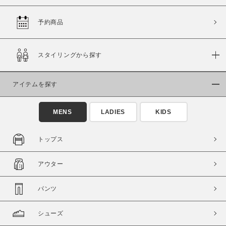
予約商品
価格
スタイリングから探す
～
アイテムを探す
商品タイプ
通常商品
予約商品
MENS
LADIES
KIDS
セール価格
WEB限定
トップス
在庫
アウター
在庫あり
在庫なし含む
パンツ
シューズ