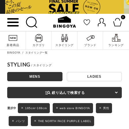
0
詳細検索
新着商品
カテゴリ
スタイリング
ブランド
ランキング
BINGOYA
スタイリング一覧
STYLING
MENS
LADIES
キーワード
manage_search
絞り込んで検索する
性別
165cm~169cm
web store BINGOYA
男性
MENS
LADIES
KIDS
パンツ
THE NORTH FACE PURPLE LABEL