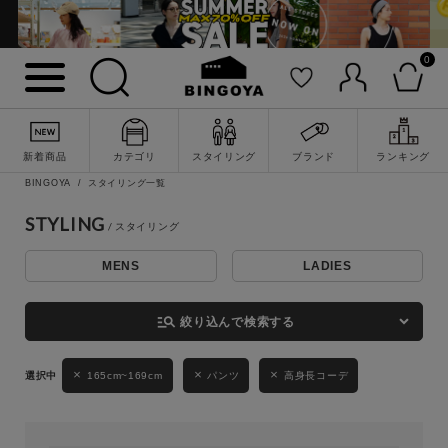
0
詳細検索
新着商品
カテゴリ
スタイリング
ブランド
ランキング
BINGOYA
スタイリング一覧
STYLING
MENS
LADIES
キーワード
manage_search
絞り込んで検索する
性別
165cm~169cm
パンツ
高身長コーデ
MENS
LADIES
KIDS
カテゴリ