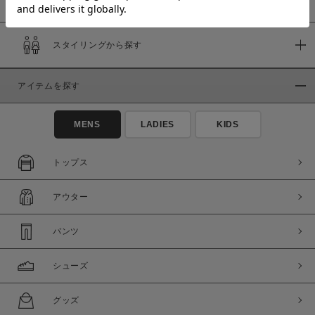
スタイリングから探す
価格
～
アイテムを探す
商品タイプ
MENS
LADIES
KIDS
通常商品
予約商品
セール価格
WEB限定
トップス
在庫
アウター
在庫あり
在庫なし含む
パンツ
シューズ
グッズ