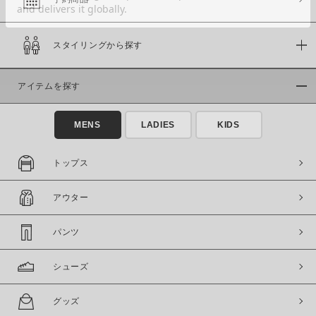
スタイリングから探す
価格
～
アイテムを探す
商品タイプ
MENS
LADIES
KIDS
通常商品
予約商品
セール価格
WEB限定
トップス
在庫
アウター
在庫あり
在庫なし含む
パンツ
シューズ
グッズ