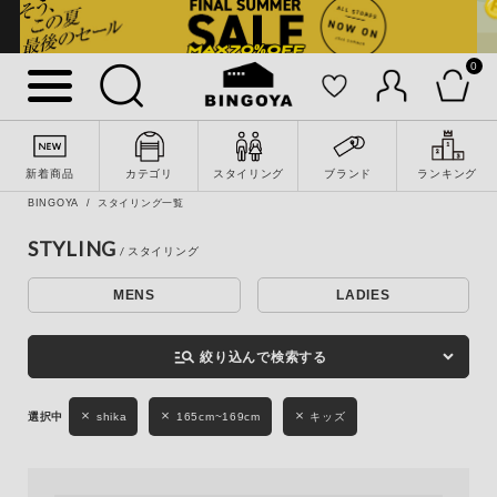
0
詳細検索
新着商品
カテゴリ
スタイリング
ブランド
ランキング
BINGOYA
スタイリング一覧
STYLING
MENS
LADIES
キーワード
manage_search
絞り込んで検索する
性別
shika
165cm~169cm
キッズ
MENS
LADIES
KIDS
カテゴリ