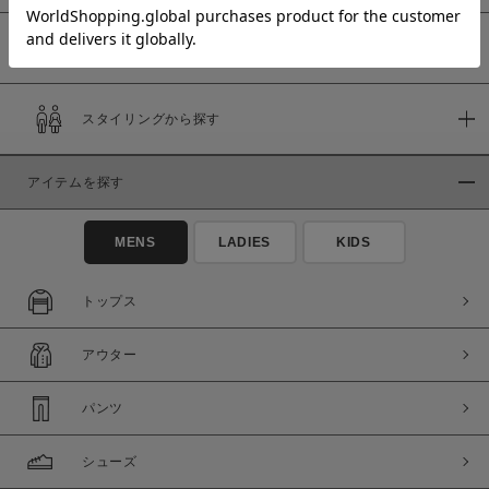
予約商品
価格
スタイリングから探す
～
アイテムを探す
商品タイプ
通常商品
予約商品
MENS
LADIES
KIDS
セール価格
WEB限定
トップス
在庫
アウター
在庫あり
在庫なし含む
パンツ
シューズ