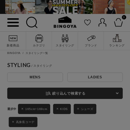
0
詳細検索
新着商品
カテゴリ
スタイリング
ブランド
ランキング
BINGOYA
スタイリング一覧
STYLING
MENS
LADIES
キーワード
manage_search
絞り込んで検索する
性別
165cm~169cm
KIDS
シューズ
MENS
LADIES
KIDS
高身長コーデ