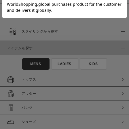
予約商品
価格
スタイリングから探す
～
アイテムを探す
商品タイプ
通常商品
予約商品
MENS
LADIES
KIDS
セール価格
WEB限定
トップス
在庫
アウター
在庫あり
在庫なし含む
パンツ
シューズ