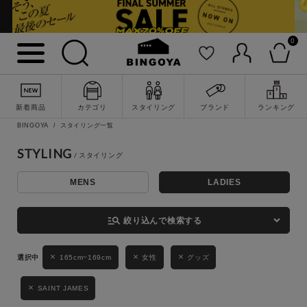
0
詳細検索
新着商品
カテゴリ
スタイリング
ブランド
ランキング
BINGOYA
スタイリング一覧
STYLING
MENS
LADIES
キーワード
manage_search
絞り込んで検索する
性別
165cm~169cm
女性
グッズ
MENS
LADIES
KIDS
SAINT JAMES