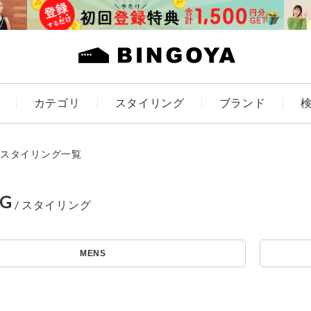
カテゴリ
スタイリング
ブランド
カラー
スタイリング一覧
NG
アイテムを探す
ES
KIDS
MENS
価格
条件絞り込み検索
カテゴリから探す
～