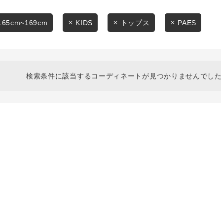
スタイリングから探す
商品タイプ
ブランドから探す
165cm~169cm
KIDS
トップス
PAES
通常商品
WEB限定アイテムを探す
履き比べ可能商品から探す
セール価格
検索条件に該当するコーディネートが見つかりませんでした
お知らせ・ご利用ガイド
在庫
お知らせ
在庫あり
ご利用ガイド
ギフトラッピング
お問い合わせ
この条件で絞り込む