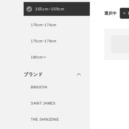
165cm~169cm
サイズ
170cm~174cm
ゲスト
様
175cm~179cm
ブランド
180cm〜
ログイン / マイページ
ブランド
お気に入りアイテム
BINGOYA
注文履歴
SAINT JAMES
新規会員登録
THE SHINZONE