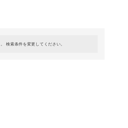
採用情報
ギフトカード
予約商品
WEB限定
。 検索条件を変更してください。
在庫なし含む
BINGOYA
無料公式アプリダウンロード