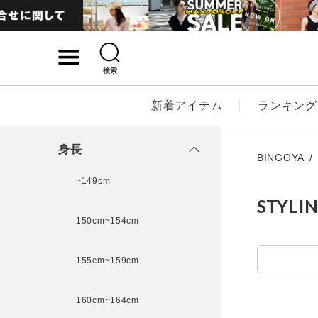
検索
詳細検索
新着アイテム
ランキング
キーワード
身長
BINGOYA
~149cm
STYLI
性別
150cm~154cm
MENS
LADI
155cm~159cm
カテゴリ
160cm~164cm