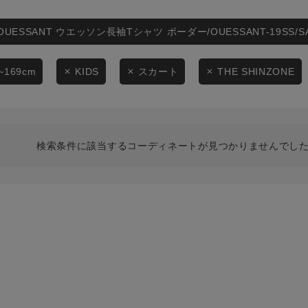
スタイリングから探す
商品タイプ
ブランドから探す
OUESSANT ウエッソン長袖Tシャツ ボーダー/OUESSANT-19SS/
通常商品
WEB限定アイテムを探す
~169cm
KIDS
スカート
THE SHINZONE
履き比べ可能商品から探す
セール価格
お知らせ・ご利用ガイド
在庫
検索条件に該当するコーディネートが見つかりませんでした
お知らせ
在庫あり
ご利用ガイド
ギフトラッピング
お問い合わせ
この条件で絞り込む