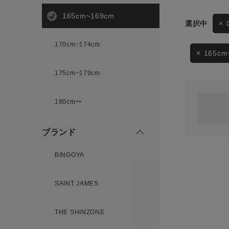
165cm~169cm
サイズ
170cm~174cm
ゲスト
様
165cm
175cm~179cm
ブランド
180cm〜
ログイン / マイページ
ブランド
お気に入りアイテム
BINGOYA
注文履歴
SAINT JAMES
新規会員登録
THE SHINZONE