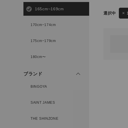
165cm~169cm
サイズ
170cm~174cm
ゲスト
様
175cm~179cm
ブランド
180cm〜
ログイン / マイページ
ブランド
お気に入りアイテム
BINGOYA
注文履歴
SAINT JAMES
新規会員登録
THE SHINZONE