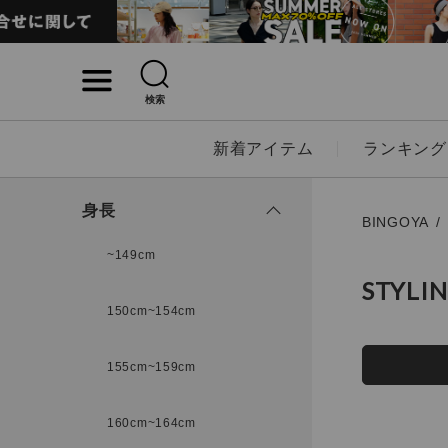
検索
詳細検索
新着アイテム
ランキング
キーワード
身長
BINGOYA
~149cm
STYLI
性別
150cm~154cm
MENS
LADI
155cm~159cm
カテゴリ
160cm~164cm