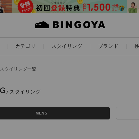
カテゴリ
スタイリング
ブランド
カラー
スタイリング一覧
NG
アイテムを探す
ES
KIDS
MENS
価格
条件絞り込み検索
カテゴリから探す
～