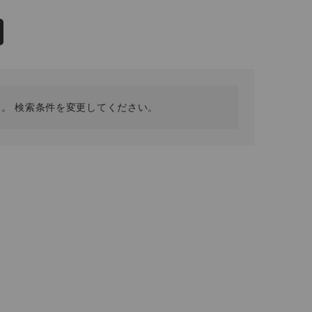
採用情報
ギフトカード
予約商品
WEB限定
。 検索条件を変更してください。
在庫なし含む
BINGOYA
無料公式アプリダウンロード