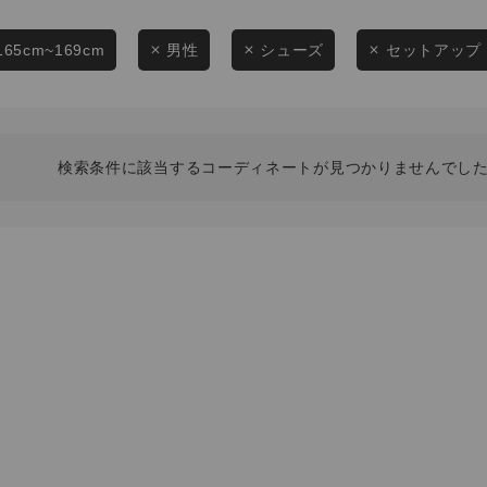
スタイリングから探す
商品タイプ
ブランドから探す
165cm~169cm
男性
シューズ
セットアップ
通常商品
WEB限定アイテムを探す
履き比べ可能商品から探す
セール価格
検索条件に該当するコーディネートが見つかりませんでした
お知らせ・ご利用ガイド
在庫
お知らせ
在庫あり
ご利用ガイド
ギフトラッピング
お問い合わせ
この条件で絞り込む