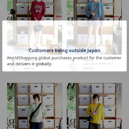
カラー
yoshie
yoshie
web store BINGOYA
web store BINGOYA
164cm
164cm
価格
～
商品タイプ
通常商品
予約商品
セール価格
WEB限定