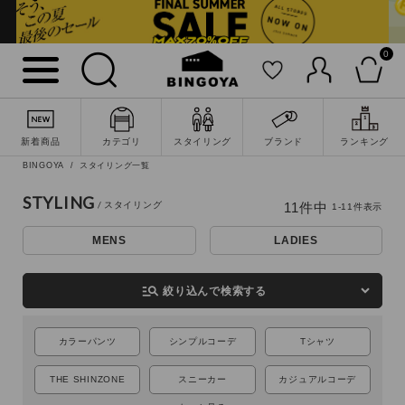
0
新着商品
カテゴリ
スタイリング
ブランド
ランキング
BINGOYA
スタイリング一覧
STYLING
11
件中
1
-
11
件表示
詳細検索
MENS
LADIES
manage_search
絞り込んで検索する
カラーパンツ
シンプルコーデ
Tシャツ
THE SHINZONE
スニーカー
カジュアルコーデ