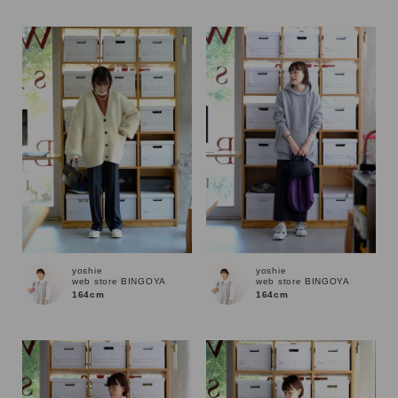
yoshie
yoshie
web store BINGOYA
web store BINGOYA
164cm
164cm