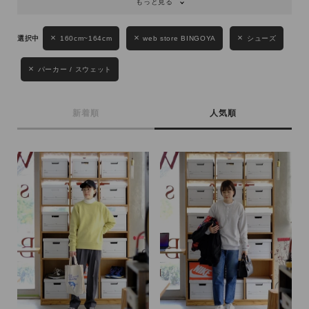
もっと見る
160cm~164cm
web store BINGOYA
シューズ
パーカー / スウェット
新着順
人気順
キーワード