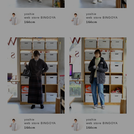
yoshie
yoshie
web store BINGOYA
web store BINGOYA
性別
164cm
164cm
MENS
LADIES
KIDS
カテゴリ
サイズ
ブランド
yoshie
yoshie
web store BINGOYA
web store BINGOYA
164cm
164cm