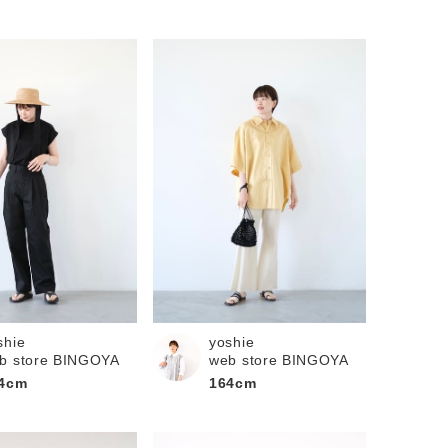
shie
yoshie
b store BINGOYA
web store BINGOYA
4cm
164cm