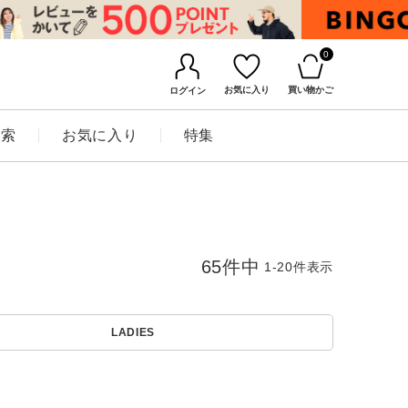
0
お気に入り
買い物かご
ログイン
検索
お気に入り
特集
65
件中
1
-
20
件表示
LADIES
BINGOYAについて