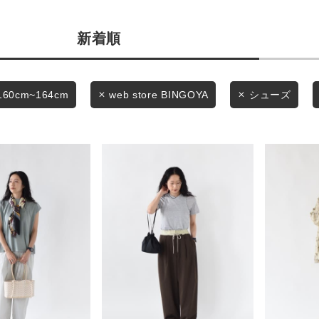
商品タイプ
条件絞り込み検索
新着順
通常商品
カテゴリから探す
スタイリングから探す
セール価格
160cm~164cm
web store BINGOYA
シューズ
ブランドから探す
WEB限定アイテムを探す
在庫
履き比べ可能商品から探す
在庫あり
お知らせ・ご利用ガイド
お知らせ
この条件で絞り込む
ご利用ガイド
ギフトラッピング