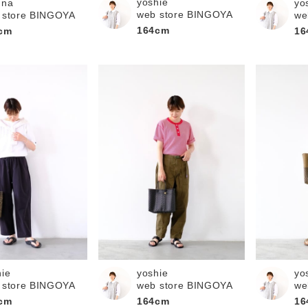
yoshie
una
yo
web store BINGOYA
 store BINGOYA
we
164cm
cm
16
hie
yoshie
yo
 store BINGOYA
web store BINGOYA
we
cm
164cm
16