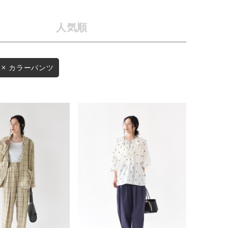
店舗一覧
人気順
予約商品
会社概要
採用情報
WEB限定
カラーパンツ
ギフトカード
在庫なし含む
BINGOYA
無料公式アプリダウンロード