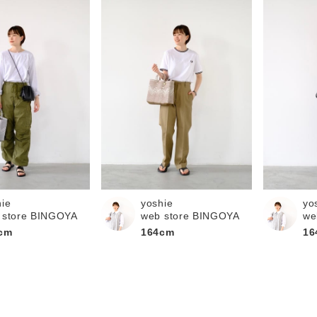
hie
yoshie
yo
 store BINGOYA
web store BINGOYA
we
cm
164cm
16