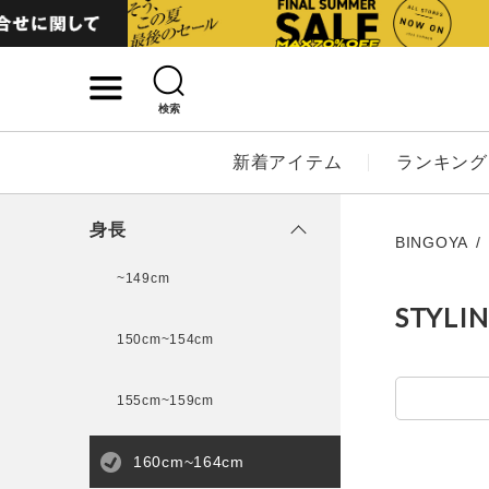
検索
詳細検索
新着アイテム
ランキング
キーワード
身長
BINGOYA
~149cm
STYLI
性別
150cm~154cm
MENS
LADI
155cm~159cm
カテゴリ
160cm~164cm