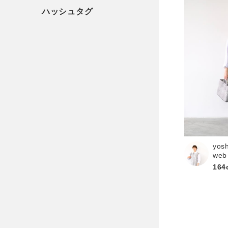
yos
web
164