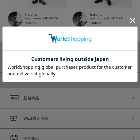
haruna
haruna
web store BINGOYA
web store BINGOYA
163cm
163cm
カラー
ピックアップ
価格
新着商品
～
商品タイプ
WEB限定商品
通常商品
予約商品
セール価格
WEB限定
予約商品