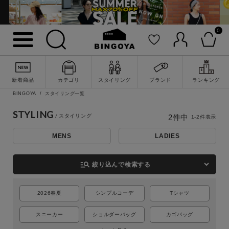
0
詳細検索
新着商品
カテゴリ
スタイリング
ブランド
ランキング
BINGOYA
スタイリング一覧
STYLING
2
件中
1
-
2
件表示
MENS
LADIES
manage_search
絞り込んで検索する
2026春夏
シンプルコーデ
Tシャツ
キーワード
スニーカー
ショルダーバッグ
カゴバッグ