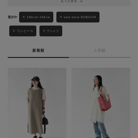
もっと見る
性別
160cm~164cm
web store BINGOYA
MENS
LADIES
KIDS
ワンピース
Tシャツ
カテゴリ
新着順
人気順
サイズ
ブランド