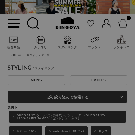
0
詳細検索
新着商品
カテゴリ
スタイリング
ブランド
ランキング
BINGOYA
スタイリング一覧
STYLING
MENS
LADIES
キーワード
manage_search
絞り込んで検索する
性別
OUESSANT ウエッソン長袖Tシャツ ボーダー/OUESSANT-
19SS/SAINT JAMES（セントジェームス）
MENS
LADIES
KIDS
160cm~164cm
web store BINGOYA
キッズ