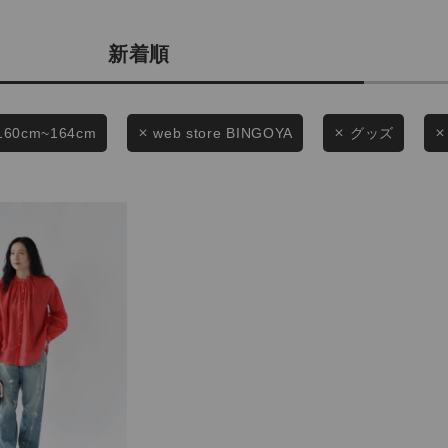
カテゴリから探す
商品タイプ
スタイリングから探す
新着順
通常商品
ブランドから探す
WEB限定アイテムを探す
セール価格
160cm~164cm
web store BINGOYA
グッズ
履き比べ可能商品から探す
在庫
お知らせ・ご利用ガイド
在庫あり
お知らせ
ご利用ガイド
ギフトラッピング
この条件で絞り込む
お問い合わせ