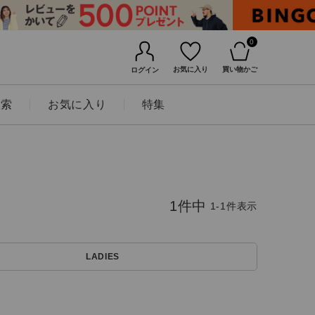
0
お気に入り
買い物かご
ログイン
検索
お気に入り
特集
1
件中
1
-
1
件表示
LADIES
BINGOYAについて
店舗一覧