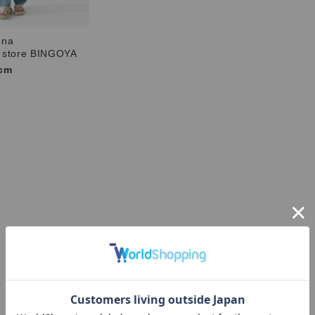
una
 store BINGOYA
cm