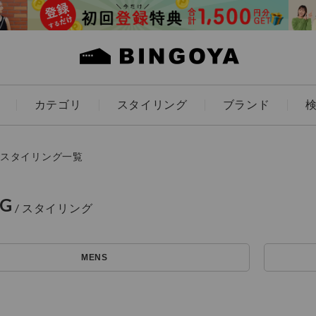
カテゴリ
スタイリング
ブランド
カラー
スタイリング一覧
NG
ES
KIDS
MENS
アイテムを探す
価格
～
条件絞り込み検索