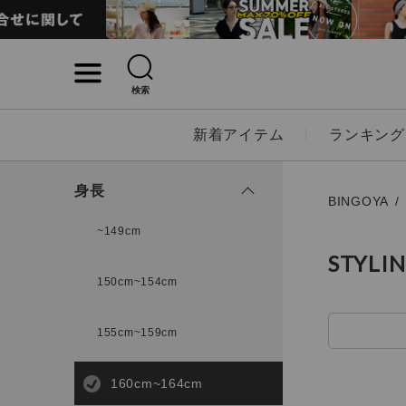
検索
詳細検索
新着アイテム
ランキング
キーワード
身長
BINGOYA
~149cm
STYLI
性別
150cm~154cm
MENS
LADI
155cm~159cm
カテゴリ
160cm~164cm