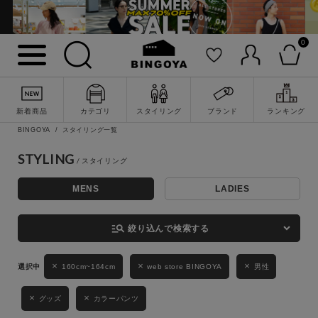
0
詳細検索
新着商品
カテゴリ
スタイリング
ブランド
ランキング
BINGOYA
スタイリング一覧
STYLING
MENS
LADIES
キーワード
manage_search
絞り込んで検索する
性別
160cm~164cm
web store BINGOYA
男性
MENS
LADIES
KIDS
グッズ
カラーパンツ