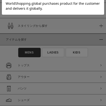
予約商品
価格
スタイリングから探す
～
アイテムを探す
商品タイプ
通常商品
予約商品
MENS
LADIES
KIDS
セール価格
WEB限定
トップス
在庫
アウター
在庫あり
在庫なし含む
パンツ
シューズ