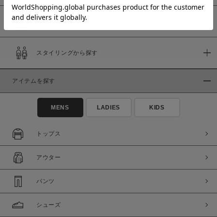
予約商品
価格
スタイリングから探す
～
アイテムを探す
商品タイプ
通常商品
予約商品
MENS
LADIES
KIDS
セール価格
WEB限定
トップス
在庫
アウター
在庫あり
在庫なし含む
パンツ
シューズ