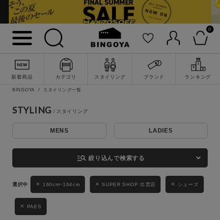
0
詳細検索
新着商品
カテゴリ
スタイリング
ブランド
ランキング
BINGOYA
スタイリング一覧
STYLING
MENS
LADIES
キーワード
manage_search
絞り込んで検索する
性別
160cm~164cm
SUPER SHOP 出雲店
シューズ
MENS
LADIES
KIDS
PAES