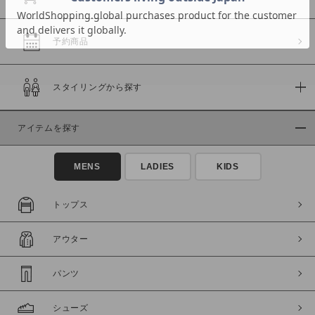
予約商品
価格
スタイリングから探す
～
商品タイプ
アイテムを探す
通常商品
予約商品
MENS
LADIES
KIDS
セール価格
WEB限定
トップス
在庫
在庫あり
在庫なし含む
アウター
パンツ
シューズ