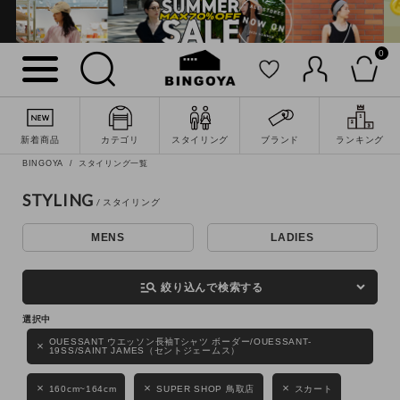
0
詳細検索
新着商品
カテゴリ
スタイリング
ブランド
ランキング
BINGOYA
スタイリング一覧
STYLING
MENS
LADIES
キーワード
manage_search
絞り込んで検索する
性別
OUESSANT ウエッソン長袖Tシャツ ボーダー/OUESSANT-
19SS/SAINT JAMES（セントジェームス）
MENS
LADIES
KIDS
160cm~164cm
SUPER SHOP 鳥取店
スカート