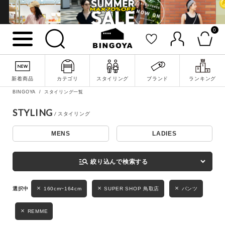
0
詳細検索
新着商品
カテゴリ
スタイリング
ブランド
ランキング
BINGOYA
スタイリング一覧
STYLING
MENS
LADIES
キーワード
manage_search
絞り込んで検索する
性別
160cm~164cm
SUPER SHOP 鳥取店
パンツ
MENS
LADIES
KIDS
REMME