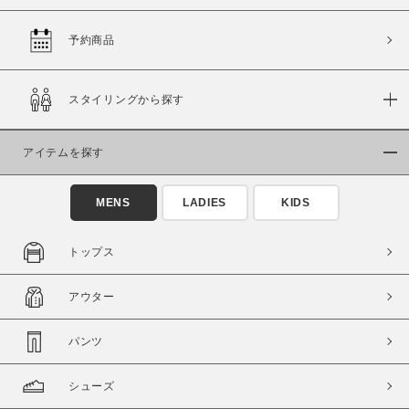
予約商品
価格
スタイリングから探す
～
アイテムを探す
商品タイプ
通常商品
予約商品
MENS
LADIES
KIDS
セール価格
WEB限定
トップス
在庫
アウター
在庫あり
在庫なし含む
パンツ
シューズ