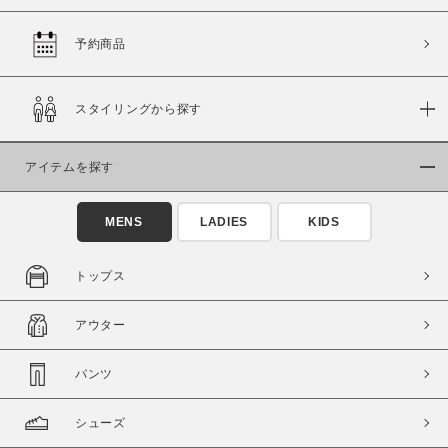
予約商品
価格
スタイリングから探す
～
アイテムを探す
商品タイプ
通常商品
予約商品
MENS
LADIES
KIDS
セール価格
WEB限定
トップス
在庫
アウター
在庫あり
在庫なし含む
パンツ
シューズ