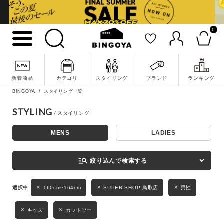
0
詳細検索
新着商品
カテゴリ
スタイリング
ブランド
ランキング
BINGOYA
スタイリング一覧
STYLING
MENS
LADIES
キーワード
manage_search
絞り込んで検索する
性別
160cm~164cm
SUPER SHOP 鳥取店
男性
MENS
LADIES
KIDS
キッズ
カットソー