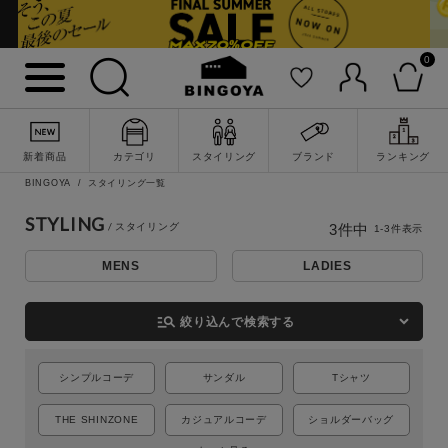
0
新着商品
カテゴリ
スタイリング
ブランド
ランキング
詳細検索
BINGOYA
スタイリング一覧
STYLING
3
件中
1
-
3
件表示
MENS
LADIES
manage_search
絞り込んで検索する
シンプルコーデ
サンダル
Tシャツ
THE SHINZONE
カジュアルコーデ
ショルダーバッグ