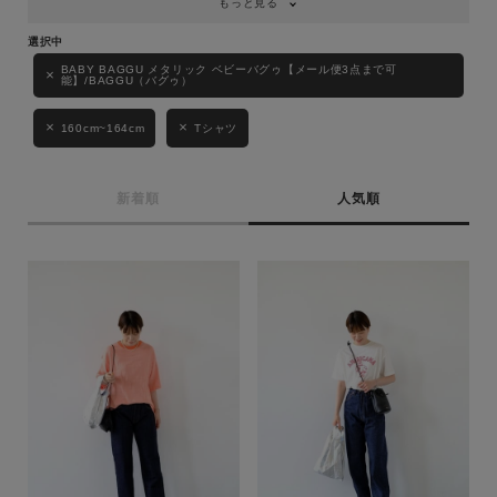
もっと見る
キーワード
BABY BAGGU メタリック ベビーバグゥ【メール便3点まで可
能】/BAGGU（バグゥ）
160cm~164cm
Tシャツ
性別
MENS
LADIES
KIDS
新着順
人気順
カテゴリ
サイズ
ブランド