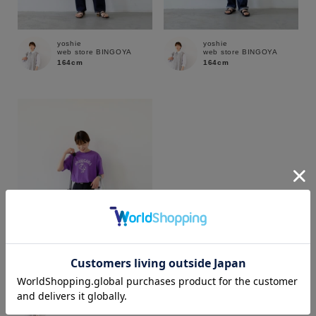
yoshie
yoshie
web store BINGOYA
web store BINGOYA
164cm
164cm
カラー
yoshie
web store BINGOYA
164cm