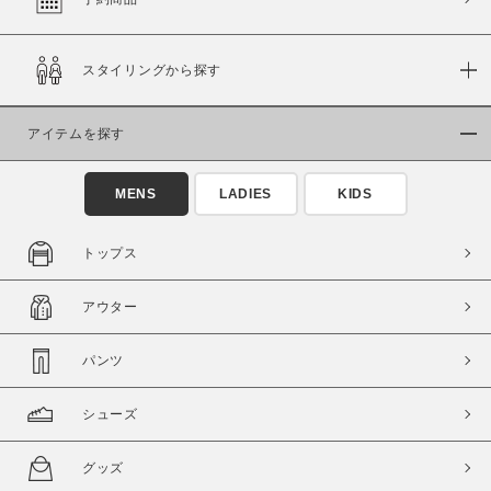
スタイリングから探す
価格
～
アイテムを探す
商品タイプ
MENS
LADIES
KIDS
通常商品
予約商品
セール価格
WEB限定
トップス
在庫
アウター
在庫あり
在庫なし含む
パンツ
シューズ
グッズ