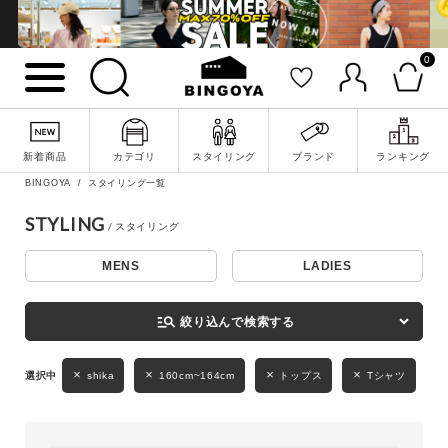
0
詳細検索
新着商品
カテゴリ
スタイリング
ブランド
ランキング
BINGOYA
スタイリング一覧
STYLING
MENS
LADIES
キーワード
manage_search
絞り込んで検索する
性別
shika
160cm~164cm
トップス
Tシャツ
MENS
LADIES
KIDS
カテゴリ