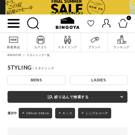
0
詳細検索
新着商品
カテゴリ
スタイリング
ブランド
ランキング
BINGOYA
スタイリング一覧
STYLING
MENS
LADIES
キーワード
manage_search
絞り込んで検索する
性別
160cm~164cm
キッズ
シンプルコーデ
MENS
LADIES
KIDS
カテゴリ