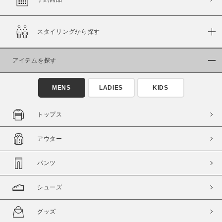
スタイリングから探す
価格
～
アイテムを探す
商品タイプ
MENS
LADIES
KIDS
通常商品
予約商品
セール価格
WEB限定
トップス
在庫
アウター
在庫あり
在庫なし含む
パンツ
シューズ
グッズ