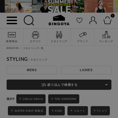
0
詳細検索
新着商品
カテゴリ
スタイリング
ブランド
ランキング
BINGOYA
スタイリング一覧
STYLING
MENS
LADIES
キーワード
manage_search
絞り込んで検索する
性別
160cm~164cm
THE SHINZONE
MENS
LADIES
KIDS
SUPER SHOP 鳥取店
KIDS
スカート
Tシャツ