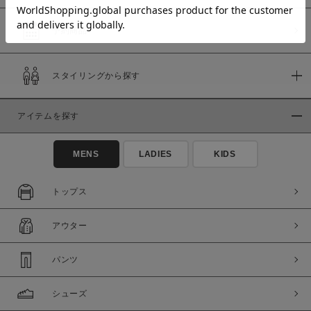
予約商品
価格
スタイリングから探す
～
アイテムを探す
商品タイプ
通常商品
予約商品
MENS
LADIES
KIDS
セール価格
WEB限定
トップス
在庫
アウター
在庫あり
在庫なし含む
パンツ
シューズ