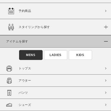
予約商品
価格
スタイリングから探す
～
アイテムを探す
商品タイプ
通常商品
予約商品
MENS
LADIES
KIDS
セール価格
WEB限定
トップス
在庫
アウター
在庫あり
在庫なし含む
パンツ
シューズ