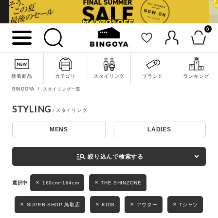
0
詳細検索
新着商品
カテゴリ
スタイリング
ブランド
ランキング
BINGOYA
スタイリング一覧
STYLING
MENS
LADIES
キーワード
manage_search
絞り込んで検索する
性別
160cm~164cm
THE SHINZONE
MENS
LADIES
KIDS
SUPER SHOP 鳥取店
KIDS
アウター
Tシャツ