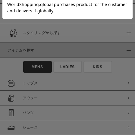
予約商品
価格
スタイリングから探す
～
アイテムを探す
商品タイプ
通常商品
予約商品
MENS
LADIES
KIDS
セール価格
WEB限定
トップス
在庫
アウター
在庫あり
在庫なし含む
パンツ
シューズ