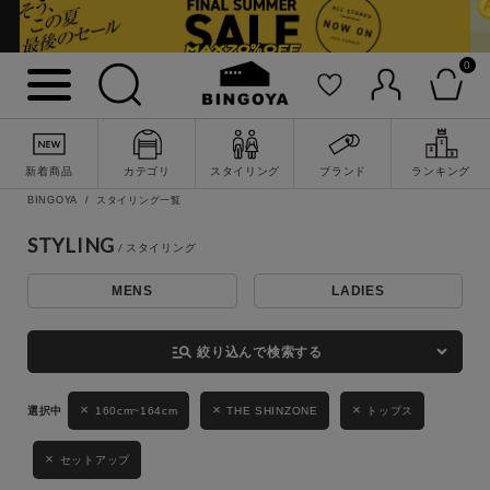
0
詳細検索
新着商品
カテゴリ
スタイリング
ブランド
ランキング
BINGOYA
スタイリング一覧
STYLING
MENS
LADIES
キーワード
manage_search
絞り込んで検索する
性別
160cm~164cm
THE SHINZONE
トップス
MENS
LADIES
KIDS
セットアップ