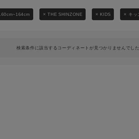
スタイリングから探す
商品タイプ
ブランドから探す
160cm~164cm
THE SHINZONE
KIDS
キッ
通常商品
WEB限定アイテムを探す
履き比べ可能商品から探す
セール価格
検索条件に該当するコーディネートが見つかりませんでした
お知らせ・ご利用ガイド
在庫
お知らせ
在庫あり
ご利用ガイド
ギフトラッピング
お問い合わせ
この条件で絞り込む