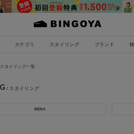
カテゴリ
スタイリング
ブランド
カラー
スタイリング一覧
NG
アイテムを探す
ES
KIDS
MENS
価格
条件絞り込み検索
カテゴリから探す
～