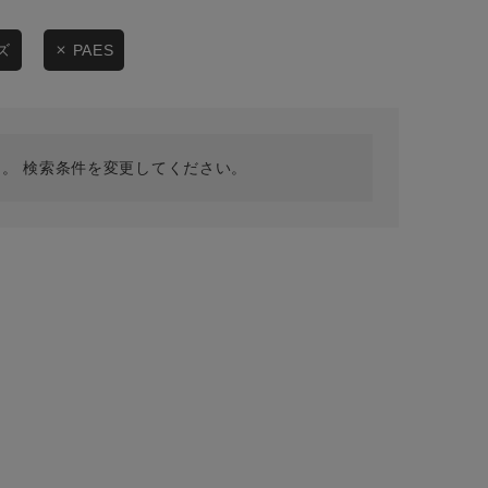
採用情報
ギフトカード
ズ
PAES
予約商品
WEB限定
。 検索条件を変更してください。
在庫なし含む
BINGOYA
無料公式アプリダウンロード