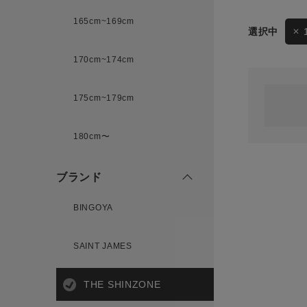
165cm~169cm
サイズ
170cm~174cm
ゲスト
様
175cm~179cm
ブランド
180cm〜
ログイン / マイページ
ブランド
お気に入りアイテム
BINGOYA
注文履歴
SAINT JAMES
新規会員登録
THE SHINZONE