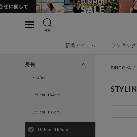
検索
詳細検索
新着アイテム
ランキング
キーワード
身長
BINGOYA
~149cm
STYLI
性別
150cm~154cm
MENS
LADI
155cm~159cm
カテゴリ
160cm~164cm