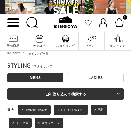
0
詳細検索
新着商品
カテゴリ
スタイリング
ブランド
ランキング
BINGOYA
スタイリング一覧
STYLING
MENS
LADIES
キーワード
manage_search
絞り込んで検索する
性別
160cm~164cm
THE SHINZONE
男性
MENS
LADIES
KIDS
トップス
高身長コーデ