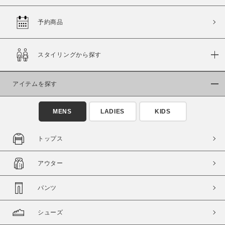
予約商品
価格
スタイリングから探す
～
アイテムを探す
商品タイプ
通常商品
予約商品
MENS
LADIES
KIDS
セール価格
WEB限定
トップス
在庫
アウター
在庫あり
在庫なし含む
パンツ
シューズ