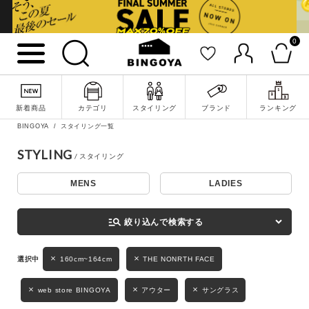
0
詳細検索
新着商品
カテゴリ
スタイリング
ブランド
ランキング
BINGOYA
スタイリング一覧
STYLING
MENS
LADIES
キーワード
manage_search
絞り込んで検索する
性別
160cm~164cm
THE NONRTH FACE
MENS
LADIES
KIDS
web store BINGOYA
アウター
サングラス