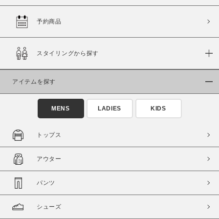
予約商品
価格
スタイリングから探す
～
アイテムを探す
商品タイプ
通常商品
予約商品
MENS
LADIES
KIDS
セール価格
WEB限定
トップス
在庫
アウター
在庫あり
在庫なし含む
パンツ
シューズ