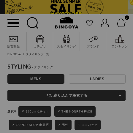
0
詳細検索
新着商品
カテゴリ
スタイリング
ブランド
ランキング
BINGOYA
スタイリング一覧
STYLING
MENS
LADIES
キーワード
manage_search
絞り込んで検索する
性別
160cm~164cm
THE NONRTH FACE
MENS
LADIES
KIDS
SUPER SHOP 出雲店
男性
エコバッグ