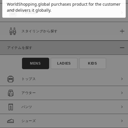
予約商品
価格
スタイリングから探す
～
アイテムを探す
商品タイプ
通常商品
予約商品
MENS
LADIES
KIDS
セール価格
WEB限定
トップス
在庫
アウター
在庫あり
在庫なし含む
パンツ
シューズ