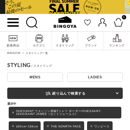
0
詳細検索
新着商品
カテゴリ
スタイリング
ブランド
ランキング
BINGOYA
スタイリング一覧
STYLING
MENS
LADIES
キーワード
manage_search
絞り込んで検索する
性別
OUESSANT ウエッソン長袖Tシャツ ボーダー/OUESSANT-
19SS/SAINT JAMES（セントジェームス）
MENS
LADIES
KIDS
160cm~164cm
THE NONRTH FACE
ワンピース