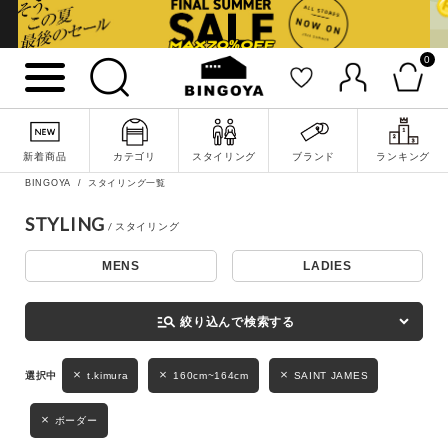
0
詳細検索
新着商品
カテゴリ
スタイリング
ブランド
ランキング
BINGOYA
スタイリング一覧
STYLING
MENS
LADIES
キーワード
manage_search
絞り込んで検索する
性別
t.kimura
160cm~164cm
SAINT JAMES
MENS
LADIES
KIDS
ボーダー