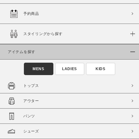
予約商品
価格
スタイリングから探す
～
アイテムを探す
商品タイプ
通常商品
予約商品
MENS
LADIES
KIDS
セール価格
WEB限定
トップス
在庫
アウター
在庫あり
在庫なし含む
パンツ
シューズ