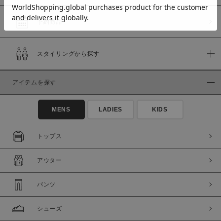
予約商品
価格
スタイリングから探す
～
アイテムを探す
商品タイプ
通常商品
予約商品
MENS
LADIES
KIDS
セール価格
WEB限定
トップス
在庫
アウター
在庫あり
在庫なし含む
パンツ
シューズ