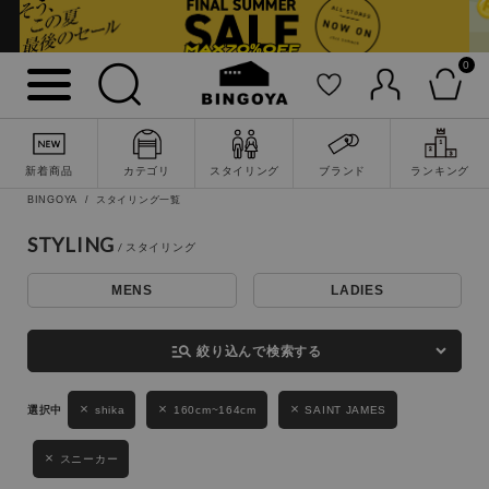
0
詳細検索
新着商品
カテゴリ
スタイリング
ブランド
ランキング
BINGOYA
スタイリング一覧
STYLING
MENS
LADIES
キーワード
manage_search
絞り込んで検索する
性別
shika
160cm~164cm
SAINT JAMES
MENS
LADIES
KIDS
スニーカー