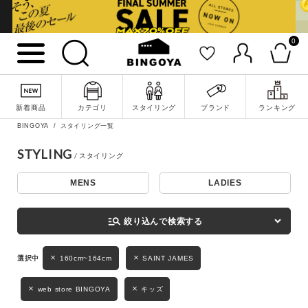
0
詳細検索
新着商品
カテゴリ
スタイリング
ブランド
ランキング
BINGOYA
スタイリング一覧
STYLING
MENS
LADIES
キーワード
manage_search
絞り込んで検索する
性別
160cm~164cm
SAINT JAMES
MENS
LADIES
KIDS
web store BINGOYA
キッズ