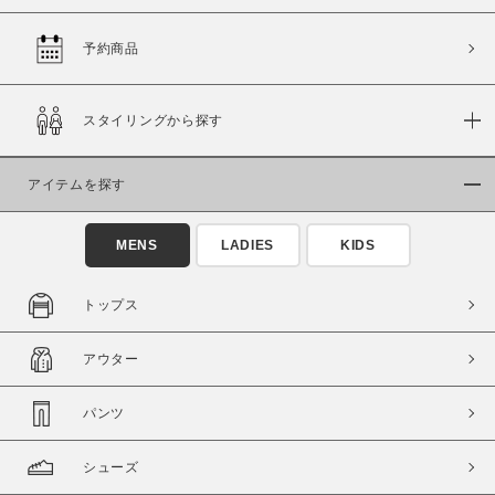
予約商品
価格
スタイリングから探す
～
アイテムを探す
商品タイプ
通常商品
予約商品
MENS
LADIES
KIDS
セール価格
WEB限定
トップス
在庫
アウター
在庫あり
在庫なし含む
パンツ
シューズ