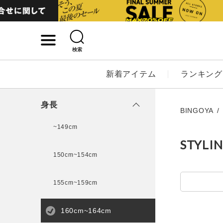
検索
詳細検索
新着アイテム
ランキング
キーワード
身長
BINGOYA
~149cm
STYLI
性別
150cm~154cm
MENS
LADI
155cm~159cm
カテゴリ
160cm~164cm