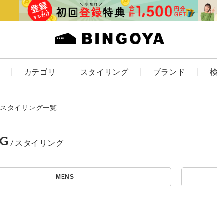
カテゴリ
スタイリング
ブランド
カラー
スタイリング一覧
NG
アイテムを探す
ES
KIDS
MENS
価格
条件絞り込み検索
カテゴリから探す
～