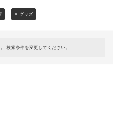
採用情報
ギフトカード
店
グッズ
予約商品
WEB限定
。 検索条件を変更してください。
在庫なし含む
BINGOYA
無料公式アプリダウンロード