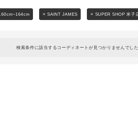
スタイリングから探す
商品タイプ
ブランドから探す
160cm~164cm
SAINT JAMES
SUPER SHOP 米子
通常商品
WEB限定アイテムを探す
履き比べ可能商品から探す
セール価格
検索条件に該当するコーディネートが見つかりませんでした
お知らせ・ご利用ガイド
在庫
お知らせ
在庫あり
ご利用ガイド
ギフトラッピング
お問い合わせ
この条件で絞り込む