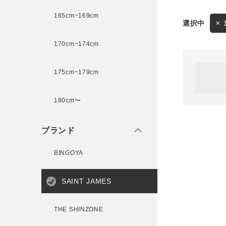
165cm~169cm
サイズ
170cm~174cm
ゲスト
様
175cm~179cm
ブランド
180cm〜
ログイン / マイページ
ブランド
お気に入りアイテム
BINGOYA
注文履歴
SAINT JAMES
新規会員登録
THE SHINZONE