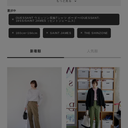
もっと見る
OUESSANT ウエッソン長袖Tシャツ ボーダー/OUESSANT-
19SS/SAINT JAMES（セントジェームス）
160cm~164cm
SAINT JAMES
THE SHINZONE
新着順
人気順
キーワード
性別
MENS
LADIES
KIDS
カテゴリ