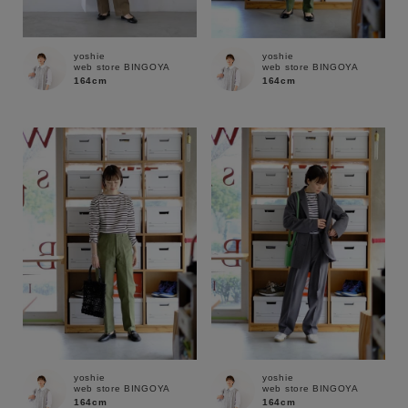
サイズ
yoshie
yoshie
web store BINGOYA
web store BINGOYA
164cm
164cm
ブランド
yoshie
yoshie
web store BINGOYA
web store BINGOYA
164cm
164cm