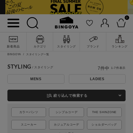
0
新着商品
カテゴリ
スタイリング
ブランド
ランキング
BINGOYA
スタイリング一覧
詳細検索
STYLING
7
件中
1
-
7
件表示
MENS
LADIES
manage_search
絞り込んで検索する
カラーパンツ
シンプルコーデ
THE SHINZONE
スニーカー
カジュアルコーデ
ショルダーバッグ