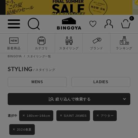
0
詳細検索
新着商品
カテゴリ
スタイリング
ブランド
ランキング
BINGOYA
スタイリング一覧
STYLING
MENS
LADIES
キーワード
manage_search
絞り込んで検索する
性別
160cm~164cm
SAINT JAMES
アウター
MENS
LADIES
KIDS
2024春夏