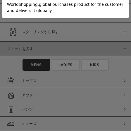
予約商品
価格
スタイリングから探す
～
アイテムを探す
商品タイプ
通常商品
予約商品
MENS
LADIES
KIDS
セール価格
WEB限定
トップス
在庫
アウター
在庫あり
在庫なし含む
パンツ
シューズ