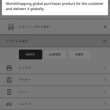
予約商品
価格
スタイリングから探す
～
アイテムを探す
商品タイプ
通常商品
予約商品
MENS
LADIES
KIDS
セール価格
WEB限定
トップス
在庫
アウター
在庫あり
在庫なし含む
パンツ
シューズ