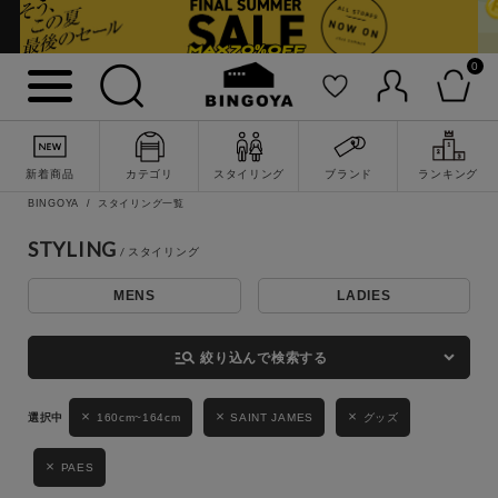
0
詳細検索
新着商品
カテゴリ
スタイリング
ブランド
ランキング
BINGOYA
スタイリング一覧
STYLING
MENS
LADIES
キーワード
manage_search
絞り込んで検索する
性別
160cm~164cm
SAINT JAMES
グッズ
MENS
LADIES
KIDS
PAES