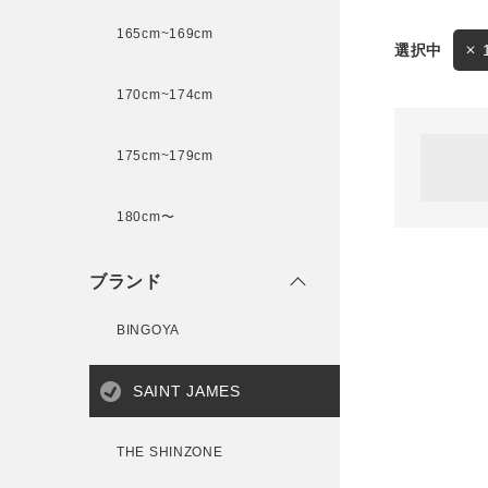
165cm~169cm
サイズ
170cm~174cm
ゲスト
様
175cm~179cm
ブランド
180cm〜
ログイン / マイページ
ブランド
お気に入りアイテム
BINGOYA
注文履歴
SAINT JAMES
新規会員登録
THE SHINZONE