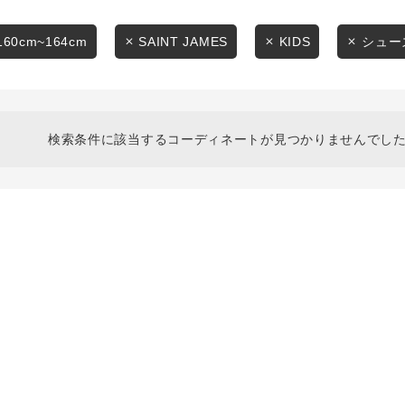
スタイリングから探す
商品タイプ
ブランドから探す
160cm~164cm
SAINT JAMES
KIDS
シュー
通常商品
WEB限定アイテムを探す
履き比べ可能商品から探す
セール価格
検索条件に該当するコーディネートが見つかりませんでした
お知らせ・ご利用ガイド
在庫
お知らせ
在庫あり
ご利用ガイド
ギフトラッピング
お問い合わせ
この条件で絞り込む