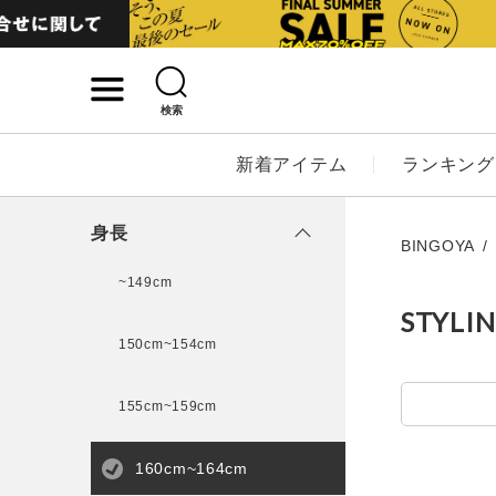
検索
詳細検索
新着アイテム
ランキング
キーワード
身長
BINGOYA
~149cm
STYLI
性別
150cm~154cm
MENS
LADI
155cm~159cm
カテゴリ
160cm~164cm