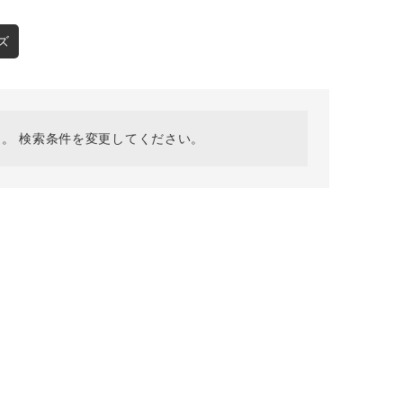
採用情報
ギフトカード
ズ
予約商品
WEB限定
。 検索条件を変更してください。
在庫なし含む
BINGOYA
無料公式アプリダウンロード