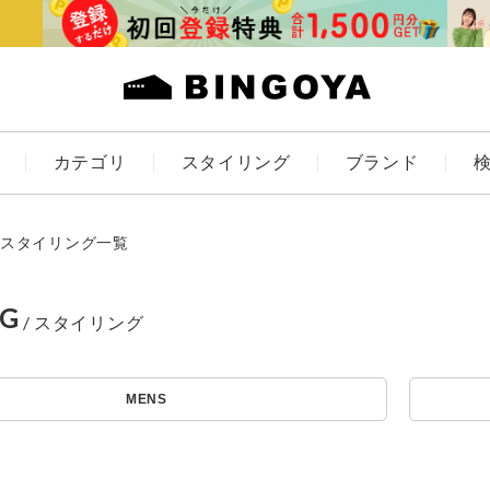
カテゴリ
スタイリング
ブランド
カラー
スタイリング一覧
NG
アイテムを探す
ES
KIDS
MENS
価格
条件絞り込み検索
カテゴリから探す
～